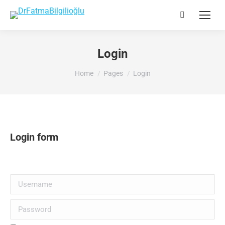
Search:
Login
You are here:
Home
Pages
Login
Login form
Username
Password